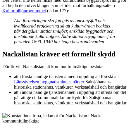
Det verkar inte heller räcka med kommunens bygglovsprövning för
att hejda den utvecklingen som strider mot förhållningssättet i
Kulturmiljöprogrammet
(sidan 177):
Alla förändringar ska föregås av omsorgsfull och
kvalificerad projektering så att kulturvärden beaktas
när det gäller stationsmiljöer, enskilda byggnader och
anslutande kulturmiljöer. Äldre stationsbyggnader från
perioden 1890–1940 har höga bevarandevärden…
Nackalistan kräver ett formellt skydd
Därför vill Nackalistan att kommunfullmäktige beslutar
att i första hand ge tjänstemännen i uppdrag att föreslå att
Länsstyrelsen byggnadsminnesmärker
Saltsjöbanans
historiska stationshus, väntkurer, verkstadshall och bangårdar
att i andra hand ge tjänstemännen i uppdrag att utreda om det
går att ge ett kommunalt kulturskydd för Saltsjöbanans
historiska stationshus, väntkurer, verkstadshall och bangårdar