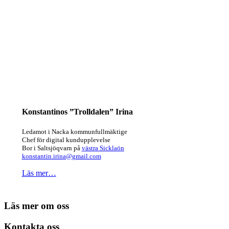
Konstantinos ”Trolldalen” Irina
Ledamot i Nacka kommunfullmäktige
Chef för digital kundupplevelse
Bor i Saltsjöqvarn på
västra Sicklaön
konstantin.irina@gmail.com
Läs mer…
Läs mer om oss
Kontakta oss