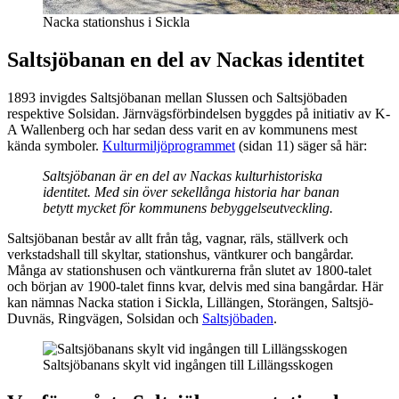
Nacka stationshus i Sickla
Saltsjöbanan en del av Nackas identitet
1893 invigdes Saltsjöbanan mellan Slussen och Saltsjöbaden
respektive Solsidan. Järnvägsförbindelsen byggdes på initiativ av K-
A Wallenberg och har sedan dess varit en av kommunens mest
kända symboler.
Kulturmiljöprogrammet
(sidan 11) säger så här:
Saltsjöbanan är en del av Nackas kulturhistoriska
identitet. Med sin över sekellånga historia har banan
betytt mycket för kommunens bebyggelseutveckling.
Saltsjöbanan består av allt från tåg, vagnar, räls, ställverk och
verkstadshall till skyltar, stationshus, väntkurer och bangårdar.
Många av stationshusen och väntkurerna från slutet av 1800-talet
och början av 1900-talet finns kvar, delvis med sina bangårdar. Här
kan nämnas Nacka station i Sickla, Lillängen, Storängen, Saltsjö-
Duvnäs, Ringvägen, Solsidan och
Saltsjöbaden
.
Saltsjöbanans skylt vid ingången till Lillängsskogen