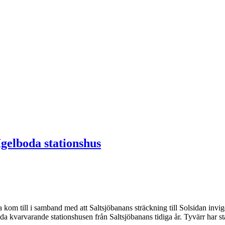
 Igelboda stationshus
a kom till i samband med att Saltsjöbanans sträckning till Solsidan invi
kvarvarande stationshusen från Saltsjöbanans tidiga år. Tyvärr har stati