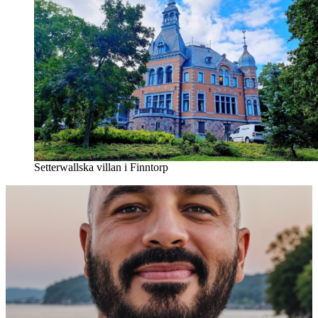
Setterwallska villan i Finntorp