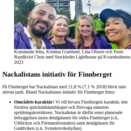
Konstantin Irina, Kristina Granlund, Lina Olsson och Yusie
Rundkvist Chou med Stockholm Lighthouse på Kvarnholmens
2023
Nackalistans initiativ för Finnberget
På Finnberget har Nackalistan med 21,8 % (7,1 % 2018) blivit näst
största parti. Bland Nackalistans initiativ för Finnberget finns:
Områdets karaktär:
Vi vill bevara Finnbergets karaktär, inte
förstöra sprickdalslandskapet och försvaga naturens
spridningskorridoren. Nackalistan är därför emot planerade
bebyggelsen inom detaljplanen för södra Finnberget (s.k.
Utblicken och Förmansbostaden) samt detaljplanen för
Gäddviken (s.k. Svindersvikshyllan).