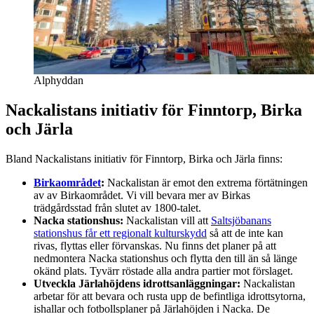
Alphyddan
Nackalistans initiativ för Finntorp, Birka
och Järla
Bland Nackalistans initiativ för Finntorp, Birka och Järla finns:
Birkaområdet
:
Nackalistan är emot den extrema förtätningen
av av Birkaområdet. Vi vill bevara mer av Birkas
trädgårdsstad från slutet av 1800-talet.
Nacka stationshus:
Nackalistan vill att
Saltsjöbanans
stationshus får ett regionalt kulturskydd
så att de inte kan
rivas, flyttas eller förvanskas. Nu finns det planer på att
nedmontera Nacka stationshus och flytta den till än så länge
okänd plats. Tyvärr röstade alla andra partier mot förslaget.
Utveckla Järlahöjdens idrottsanläggningar:
Nackalistan
arbetar för att bevara och rusta upp de befintliga idrottsytorna,
ishallar och fotbollsplaner på Järlahöjden i Nacka. De