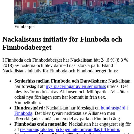
Finnberget
Nackalistans initiativ för Finnboda och
Finnbodaberget
I Finnboda och Finnbodaberget har Nackalistan fått 24,6 % (8,3 %
2018) av rösterna och blev därmed näst största parti. Bland
Nackalistans initiativ för Finnboda och Finnbodaberget finns:
Seniorhiss mellan Finnboda och Danvikshem:
Nackalistan
har föreslagit att
nya placeringar av en seniorhiss
utreds. Det
blev tyvärr nedröstat av Alliansen och Miljöpartiet. Vi stöttar
också nya förslagen som har kommit in från t.ex.
Vimpelkullen.
Hundrastgård:
Nackalistan har föreslagit en
hundrastgård i
Finnboda
. Det blev tyvärr nedröstat av Alliansen men
förverkligades ändå som en del av parken Finnboda äng.
Finnbodas enda matställe:
Nackalistan har engagerat sig för
att
restauranglokalen på kajen inte omvandlas till kontor.