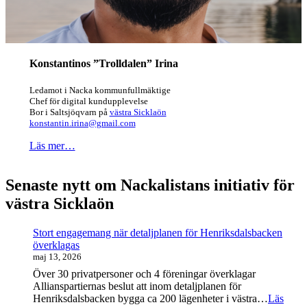
Konstantinos ”Trolldalen” Irina
Ledamot i Nacka kommunfullmäktige
Chef för digital kundupplevelse
Bor i Saltsjöqvarn på
västra Sicklaön
konstantin.irina@gmail.com
Läs mer…
Senaste nytt om Nackalistans initiativ för
västra Sicklaön
Stort engagemang när detaljplanen för Henriksdalsbacken
överklagas
maj 13, 2026
Över 30 privatpersoner och 4 föreningar överklagar
Allianspartiernas beslut att inom detaljplanen för
Henriksdalsbacken bygga ca 200 lägenheter i västra…
Läs