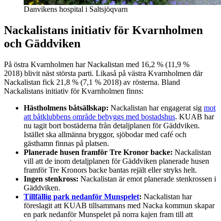
Danvikens hospital i Saltsjöqvarn
Nackalistans initiativ för Kvarnholmen
och Gäddviken
På östra Kvarnholmen har Nackalistan med 16,2 % (11,9 %
2018) blivit näst största parti. Likaså på västra Kvarnholmen där
Nackalistan fick 21,8 % (7,1 % 2018) av rösterna. Bland
Nackalistans initiativ för Kvarnholmen finns:
Hästholmens båtsällskap:
Nackalistan har engagerat sig
mot
att båtklubbens område bebyggs med bostadshus
. KUAB har
nu tagit bort bostäderna från detaljplanen för Gäddviken.
Istället ska allmänna bryggor, sjöbodar med café och
gästhamn finnas på platsen.
Planerade husen framför Tre Kronor backe:
Nackalistan
vill att de inom detaljplanen för Gäddviken planerade husen
framför Tre Kronors backe bantas rejält eller stryks helt.
Ingen stenkross:
Nackalistan är emot planerade stenkrossen i
Gäddviken.
Tillfällig park nedanför Munspelet
:
Nackalistan har
föreslagit att KUAB tillsammans med Nacka kommun skapar
en park nedanför Munspelet på norra kajen fram till att