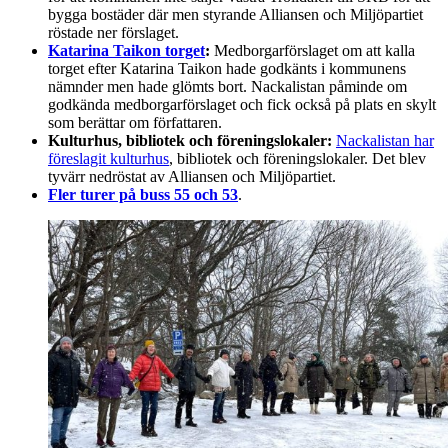
bygga bostäder där men styrande Alliansen och Miljöpartiet
röstade ner förslaget.
Katarina Taikon torget
:
Medborgarförslaget om att kalla
torget efter Katarina Taikon hade godkänts i kommunens
nämnder men hade glömts bort. Nackalistan påminde om
godkända medborgarförslaget och fick också på plats en skylt
som berättar om författaren.
Kulturhus, bibliotek och föreningslokaler:
Nackalistan har
föreslagit kulturhus
, bibliotek och föreningslokaler. Det blev
tyvärr nedröstat av Alliansen och Miljöpartiet.
Fler turer på buss 55 och 53
.