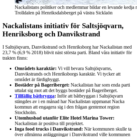
Nackalistans politiker och medlemmar bildar en levande kedja 
Trolldalen på Henriksdalsberget på västra Sicklaön
Nackalistans initiativ för Saltsjöqvarn,
Henriksborg och Danvikstrand
I Saltsjöqvarn, Danvikstrand och Henriksborg har Nackalistan med
23,7 % (6,9 % 2018) blivit näst största parti. Bland våra initiativ för
trakten finns:
Områdets karaktär:
Vi vill bevara Saltsjöqvarns,
Danvikstrands och Henriksborgs karaktär. Vi tycker att
området är färdigbyggt.
Bostäder på Bageriberget:
Nackalistan har som enda parti
uttalat sig mot att det byggs bostäder på Bageriberget.
Tillfällig båtbrygga
:
Inför att båtbryggan i Saltsjöqvarn
stängdes av i en månad har Nackalistan uppmanat Nacka
kommun att engagera sig i den frågan gentemot region
Stockholm.
Utomhusbad utanför Elite Hotel Marina Tower:
Nackalistan är positiva till projektet.
Inga food trucks i Danvikstrand:
När kommunen skulle ta
över allmänna anläggningar i Danvikstrand ville kommunen