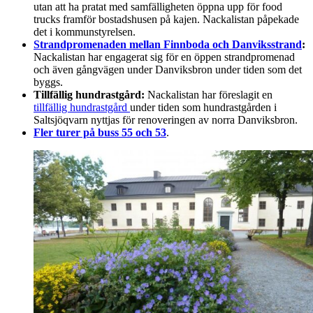
utan att ha pratat med samfälligheten öppna upp för food
trucks framför bostadshusen på kajen. Nackalistan påpekade
det i kommunstyrelsen.
Strandpromenaden mellan Finnboda och Danviksstrand
:
Nackalistan har engagerat sig för en öppen strandpromenad
och även gångvägen under Danviksbron under tiden som det
byggs.
Tillfällig hundrastgård:
Nackalistan har föreslagit en
tillfällig hundrastgård
under tiden som hundrastgården i
Saltsjöqvarn nyttjas för renoveringen av norra Danviksbron.
Fler turer på buss 55 och 53
.