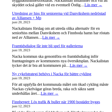
byggnadsminnesförklaras. Nackalistan instämmer och vill att
skyddet också gäller vid en eventuell Östlig…
Läs mer →
Utredning av hiss för seniorerna vid Danvikshem nedröstad
av Alliansen + Mp
juni 20, 2023
Nackalistans förslag om att utreda olika alternativ för en
seniorhiss mellan Danvikshem och Finnboda hamn har röstats
ned av Alliansen…
Läs mer →
Framtidsdialog får inte bli spel för gallerierna
juni 19, 2023
Nacka kommun ska genomföra en framtidsdialog inför
framtagningen av kommunens nya översiktsplan. Nackalistan
tycker det är bra att kommunen på…
Läs mer →
Ny cykelstrategi behövs i Nacka för bättre cykling
juni 19, 2023
För att uppfylla det kommunala målet om ökad cykling måste
Nackas cykelvägar göras breda, raka och säkra samt
underhållas året…
Läs mer →
Finnberget: Lös trafik & buller när 1900 bostäder byggs
juni 12, 2023