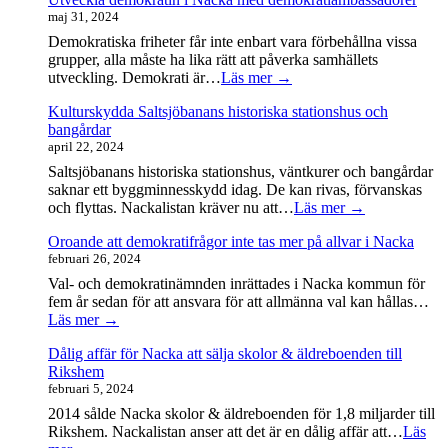
maj 31, 2024
Demokratiska friheter får inte enbart vara förbehållna vissa
grupper, alla måste ha lika rätt att påverka samhällets
utveckling. Demokrati är…
Läs mer →
Kulturskydda Saltsjöbanans historiska stationshus och
bangårdar
april 22, 2024
Saltsjöbanans historiska stationshus, väntkurer och bangårdar
saknar ett byggminnesskydd idag. De kan rivas, förvanskas
och flyttas. Nackalistan kräver nu att…
Läs mer →
Oroande att demokratifrågor inte tas mer på allvar i Nacka
februari 26, 2024
Val- och demokratinämnden inrättades i Nacka kommun för
fem år sedan för att ansvara för att allmänna val kan hållas…
Läs mer →
Dålig affär för Nacka att sälja skolor & äldreboenden till
Rikshem
februari 5, 2024
2014 sålde Nacka skolor & äldreboenden för 1,8 miljarder till
Rikshem. Nackalistan anser att det är en dålig affär att…
Läs