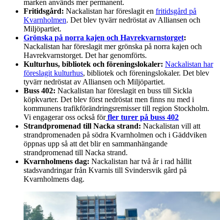
marken används mer permanent.
Fritidsgård:
Nackalistan har föreslagit en
fritidsgård på
Kvarnholmen
. Det blev tyvärr nedröstat av Alliansen och
Miljöpartiet.
Grönska på norra kajen och Havrekvarnstorget
:
Nackalistan har föreslagit mer grönska på norra kajen och
Havrekvarnstorget. Det har genomförts.
Kulturhus, bibliotek och föreningslokaler:
Nackalistan har
föreslagit kulturhus
, bibliotek och föreningslokaler. Det blev
tyvärr nedröstat av Alliansen och Miljöpartiet.
Buss 402:
Nackalistan har föreslagit en buss till Sickla
köpkvarter. Det blev först nedröstat men finns nu med i
kommunens trafikförändringsremisser till region Stockholm.
Vi engagerar oss också för
fler turer på buss 402
Strandpromenad till Nacka strand:
Nackalistan vill att
strandpromenaden på södra Kvarnholmen och i Gäddviken
öppnas upp så att det blir en sammanhängande
strandpromenad till Nacka strand.
Kvarnholmens dag:
Nackalistan har två år i rad hållit
stadsvandringar från Kvarnis till Svindersvik gård på
Kvarnholmens dag.