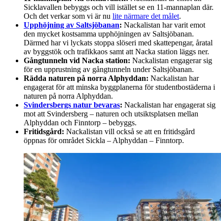
Sicklavallen bebyggs och vill istället se en 11-mannaplan där.
Och det verkar som vi är nu
lite närmare det målet
.
Upphöjning av Saltsjöbanan
:
Nackalistan har varit emot
den mycket kostsamma upphöjningen av Saltsjöbanan.
Därmed har vi lyckats stoppa slöseri med skattepengar, åratal
av byggstök och trafikkaos samt att Nacka station läggs ner.
Gångtunneln vid Nacka station:
Nackalistan engagerar sig
för en upprustning av gångtunneln under Saltsjöbanan.
Rädda naturen på norra Alphyddan:
Nackalistan har
engagerat för att minska byggplanerna för studentbostäderna i
naturen på norra Alphyddan.
Svindersbergs natur bevaras
:
Nackalistan har engagerat sig
mot att Svindersberg – naturen och utsiktsplatsen mellan
Alphyddan och Finntorp – bebyggs.
Fritidsgård:
Nackalistan vill också se att en fritidsgård
öppnas för området Sickla – Alphyddan – Finntorp.