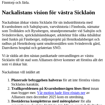
Finntorp och Järla.
Nackalistans vision för västra Sicklaön
Nackalistan älskar västra Sicklaön för sin industrihistoria med
Kvarnholmen och Saltsjöqvarn, varvshistoria i Finnboda, närnatur
som Trolldalen och Ryssbergen, strandpromenader vid Saltsjön och
Svindersviken, sprickdalslandskapet, arkitektur från olika tidsåldrar
med funkis på Finnberget, miljonprojekt på Henriksdalsberget och
radhus på Henriksborg samt smultronställen som Svindersvik gård,
Danvikens hospital och gelaterian SNÖ.
Vi är rädda att den nästan panikartade omvandlingen av västra
Sicklaön till tät stad som Alliansen driver kommer att förstöra allt det
som vi älskar här.
Nackalistan vill istället att
Planerade bebyggelsen halveras
för att inte förstöra västra
Sicklaöns karaktär,
Trafikproblemen på Kvarnholmsvägen löses först
innan
man bygger mer.
Vår motion hade först röstats ner
av
Alliansen men december 2025 kom en utredning.
Bostäderna kompletteras med mötesplatser
för alla