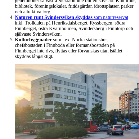
generationer så västra Sicklaön inte blir en sovstad: Kulturhus,
bibliotek, föreningslokaler, fritidsgårdar, idrottsplatser, parker
och attraktiva torg,
Naturen runt Svindersviken skyddas
som naturreservat
inkl. Trolldalen på Henriksdalsberget, Ryssbergen, södra
Finnberget, östra Kvarnholmen, Svindersberg i Finntorp och
självaste Svindersviken,
Kulturbyggnader
som t.ex. Nacka stationshus,
chefsbostaden i Finnboda eller förmansbostaden på
Finnberget inte rivs, flyttas eller förvanskas utan istället
skyddas långsiktigt.