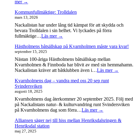
mer →
Kommunfullmäktige: Trolldalen
mars 13, 2026
Nackalistan har under lång tid kämpat för att skydda och
bevara Trolldalen i sin helhet. Vi lyckades på förra
fullmäktige…
Läs mer →
Hästholmens båtsällskap på Kvarnholmen måste vara kvar!
september 15, 2025
Nästan 100-åriga Hästholmens båtsällskap mellan
Kvarnholmen & Finnboda har blivit av med sin hemmahamn.
Nackalistan kräver att båtklubben även i…
Läs mer →
Kvarnholmens dag – vandra med oss 20 sep runt
Svindersviken
augusti 18, 2025
Kvarnholmens dag återkommer 20 september 2025. Följ med
på Nackalistans natur- & kulturvandring runt Svindersviken
på Kvarnholmens dag som förra…
Läs mer →
Alliansen säger nej till hiss mellan Henriksdalsringen &
Henriksdal station
maj 27, 2025