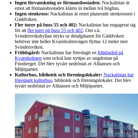
Ingen förvanskning av förmansbostaden:
Nackalistan är
emot att förmansbostaden kläms in mellan två höghus.
Ingen stenkross:
Nackalistan är emot planerade stenkrossen i
Gäddviken.
Fler turer på buss 55 och 402:
Nackalistan har engagerat sig
för att
fler turer på buss 55 och 402
. Om s.k.
Svindersvikshyllan stryks ur detaljplanen för Gäddviken
behöver inte heller Kvarnholmsvägen flyttas 12 meter mot
Svindersviken.
Fritidsgård:
Nackalistan har föreslagit en
fritidsgård på
Kvarnholmen
som också kan nyttjas av ungdomar på
Finnberget. Det blev tyvärr nedröstat av Alliansen och
Miljöpartiet.
Kulturhus, bibliotek och föreningslokaler:
Nackalistan har
föreslagit kulturhus
, bibliotek och föreningslokaler. Det blev
tyvärr nedröstat av Alliansen och Miljöpartiet.