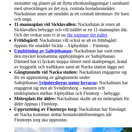
motsätter sig planer på att flytta idrottsanläggningar i samband
med utvecklingen av det nya, centrala bostadsområdet.
Nackalistan anser att området är ett centralt idrottsnav för barn
och unga.
11-mannaplan vid Sicklavallen:
Nackalistan är emot att
Sicklavallen bebyggs och vill istället se en 11-mannaplan där.
Och det verkar som vi är nu
lite närmare det målet
.
Fritidsgård:
Nackalistan vill också se att en fritidsgård
öppnas för området Sickla – Alphyddan – Finntorp.
Upphöjning av Saltsjöbanan
:
Nackalistan har varit emot
den mycket kostsamma upphöjningen av Saltsjöbanan.
Därmed har vi lyckats stoppa slöseri med skattepengar, åratal
av byggstök och trafikkaos samt att Nacka station läggs ner.
Gångtunneln vid Nacka station:
Nackalistan engagerar sig
för en upprustning av gångtunneln under
Saltsjöbanan.
Svindersbergs natur bevaras
:
Nackalistan har
engagerat sig mot att Svindersberg – naturen och
utsiktsplatsen mellan Alphyddan och Finntorp – bebyggs.
Mötesplats för äldre:
Nackalistan skulle att en mötesplats för
äldre öppnas i Finntorp.
Upprustning av Finntorps torg:
Nackalistan har föreslagit
att Nacka kommun stöttar bostadsrättsföreningen när
Finntorps torg ska upprustas.