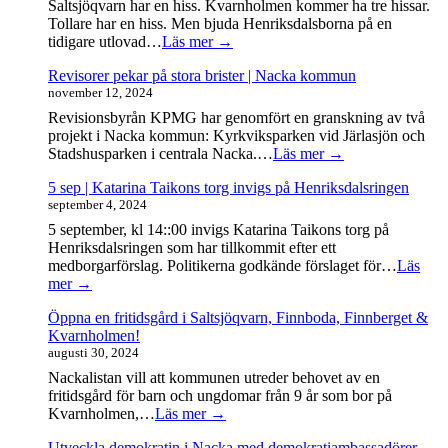
Saltsjöqvarn har en hiss. Kvarnholmen kommer ha tre hissar.
Tollare har en hiss. Men bjuda Henriksdalsborna på en
tidigare utlovad…
Läs mer →
Revisorer pekar på stora brister | Nacka kommun
november 12, 2024
Revisionsbyrån KPMG har genomfört en granskning av två
projekt i Nacka kommun: Kyrkviksparken vid Järlasjön och
Stadshusparken i centrala Nacka.…
Läs mer →
5 sep | Katarina Taikons torg invigs på Henriksdalsringen
september 4, 2024
5 september, kl 14::00 invigs Katarina Taikons torg på
Henriksdalsringen som har tillkommit efter ett
medborgarförslag. Politikerna godkände förslaget för…
Läs
mer →
Öppna en fritidsgård i Saltsjöqvarn, Finnboda, Finnberget &
Kvarnholmen!
augusti 30, 2024
Nackalistan vill att kommunen utreder behovet av en
fritidsgård för barn och ungdomar från 9 år som bor på
Kvarnholmen,…
Läs mer →
Utveckla demokratin i Nacka med demokratiambassadörer