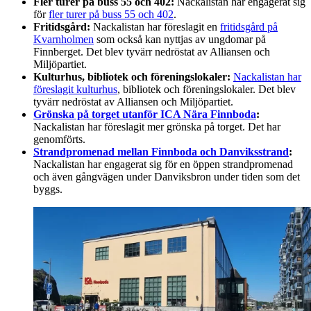
Fler turer på buss 55 och 402:
Nackalistan har engagerat sig
för
fler turer på buss 55 och 402
.
Fritidsgård:
Nackalistan har föreslagit en
fritidsgård på
Kvarnholmen
som också kan nyttjas av ungdomar på
Finnberget. Det blev tyvärr nedröstat av Alliansen och
Miljöpartiet.
Kulturhus, bibliotek och föreningslokaler:
Nackalistan har
föreslagit kulturhus
, bibliotek och föreningslokaler. Det blev
tyvärr nedröstat av Alliansen och Miljöpartiet.
Grönska på torget utanför ICA Nära Finnboda
:
Nackalistan har föreslagit mer grönska på torget. Det har
genomförts.
Strandpromenad mellan Finnboda och Danviksstrand
:
Nackalistan har engagerat sig för en öppen strandpromenad
och även gångvägen under Danviksbron under tiden som det
byggs.