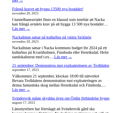
mer →
Frångå kravet att bygga 13500 nya bostäder!
november 20, 2023
I tunnelbaneavtalet finns en klausul som innebär att Nacka
kan frångå avtalets krav på att bygga 13 500 nya bostäder…
Läs mer →
Nackalistan satsar på kulturhus på västra Sicklaön
november 20, 2023
Nackalistan satsar i Nacka kommuns budget för 2024 på ett
kulturhus på Kvarnholmen, Finnboda eller Henriksdal. Helst
samlokaliserat med t.ex.…
Läs mer →
21 september: Demonstrera mot exploateringen av Trolldalen
september 17, 2023
Välkommen 21 september, klockan 18:00 till nätverket
Bevara Trolldalens demonstration mot exploateringen av
denna fantastiska skog mellan Henriksdal och Finnboda.…
Läs mer →
Svindersvik måste skyddas även om Östlig förbindelse byggs
augusti 17, 2023
Länsstyrelsen har föreslagit att Svindersvik gård ska