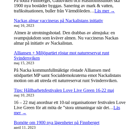
På södra Finnberget, Gäddviken och Hästholmssundet ska
1900 nya bostäder byggas. Sanering av mark & vatten,
trafiksituationen, buller från Värmdöleden…
Läs mer →
Nackas almar vaccineras på Nackalistans initiativ
maj 16, 2023
Almen är utrotningshotad. Den drabbas av almsjuka: en
svampsjukdom som kväver almen. Nu vaccineras Nackas
almar på initiativ av Nackalistan.
Alliansen + Miljöpartiet röstar mot naturreservat runt
Svindersviken
maj 15, 2023
På Nacka kommunfullmäktige röstade Alliansen med
stödpartiet MP samt Socialdemokraterna emot Nackalistans
motion om att utreda ett naturreservat runt Svindersviken.
Tips: Hållbarhetsfestivalen Love Live Green 16-22 maj
maj 10, 2023
16 – 22 maj anordnar ett 10-tal organisationer festivalen Love
Live Green för att möta de ”stora utmaningar när det…
Läs
mer →
Bomöte om 1900 nya lägenheter på Finnberget
april 11, 2023