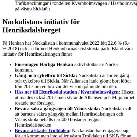
Trafikstockningar i rondellen Kvarnholmsvägen / Hästholmsvä
på västra Sicklaön
Nackalistans initiativ för
Henriksdalsberget
På Henkan har Nackalistan i kommunalvalet 2022 fått 22,6 % (6,4
% 2018) och är därmed Henkanbornas näst största parti. Bland våra
initiativ för Henriksdalsringen finns:
Föreningen Härliga Henkan
aktivt stöttas av Nacka
kommun.
Gång- och cykelbro till Sickla:
Nackalistan är för en gång-
och cykelbro till Sickla. När Alliansen hade glömt bort löftet
från 2017 om en bro var det vi som påminde om den.
Hiss ner till Henriksdal station / Kvarnholmsvägen
:
Hissen
utlovades också 2017 men styrande Alliansen och Miljöpartiet
röstade ner förslaget.
Bevara säkra gångvägen till Vilans skola:
Nackalistan vill
att barnens säkra gångväg mellan Henriksdalsringen och
Vilans skola behålls när 400 bostäder byggs i
Henriksdalsbacken.
Bevara älskade Trolldalen
:
Nackalistan har engagerat sig
för att kommunen inte säljer västra Trolldalen till SKB för att