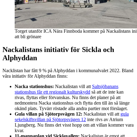
Torget utanför ICA Nära Finnboda kommer på Nackalistans init
att bli grönare
Nackalistans initiativ för Sickla och
Alphyddan
Nacklistan har fått 9 % på Alphyddan i kommunalvalet 2022. Bland
våra initiativ för Alphyddan finns:
Nacka stationshus:
Nackalistan vill att
Saltsjöbanans
stationshus får ett regionalt kulturskydd
så att de inte kan
rivas, flyttas eller förvanskas. Nu finns det planer på att
nedmontera Nacka stationshus och flytta den till än så länge
okänd plats. Tyvärr röstade alla andra partier mot förslaget.
Gula villan på Sjötorpsvägen 12:
Nackalistan vill att
gula
sekelskiftsvillan på Sjötorpsvägen 12
inte rivs av Atrium
Ljungberg. Nu finns det visst hopp om att villan kommer vara
kvar.
11-mannaplan vid Sicklavallen:
Nackalistan är emot att