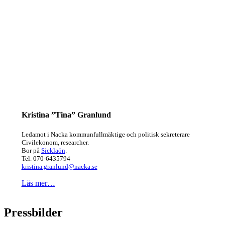
Kristina ”Tina” Granlund
Ledamot i Nacka kommunfullmäktige och politisk sekreterare
Civilekonom, researcher.
Bor på
Sicklaön
.
Tel. 070-6435794
kristina.granlund@nacka.se
Läs mer…
Pressbilder