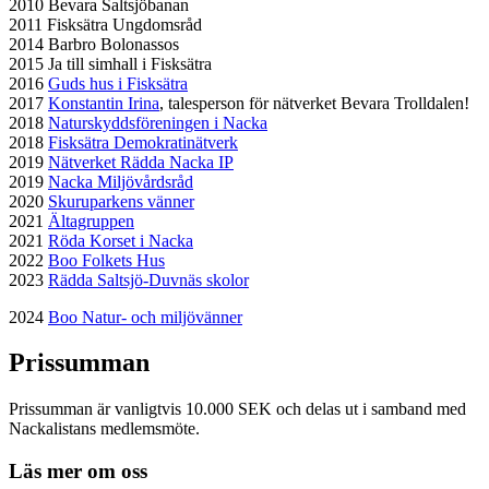
2010 Bevara Saltsjöbanan
2011 Fisksätra Ungdomsråd
2014 Barbro Bolonassos
2015 Ja till simhall i Fisksätra
2016
Guds hus i Fisksätra
2017
Konstantin Irina
, talesperson för nätverket Bevara Trolldalen!
2018
Naturskyddsföreningen i Nacka
2018
Fisksätra Demokratinätverk
2019
Nätverket Rädda Nacka IP
2019
Nacka Miljövårdsråd
2020
Skuruparkens vänner
2021
Ältagruppen
2021
Röda Korset i Nacka
2022
Boo Folkets Hus
2023
Rädda Saltsjö-Duvnäs skolor
2024
Boo Natur- och miljövänner
Prissumman
Prissumman är vanligtvis 10.000 SEK och delas ut i samband med
Nackalistans medlemsmöte.
Läs mer om oss