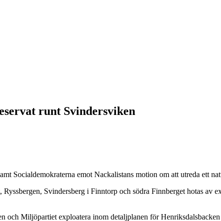
reservat runt Svindersviken
t Socialdemokraterna emot Nackalistans motion om att utreda ett natu
, Ryssbergen, Svindersberg i Finntorp och södra Finnberget hotas av ex
en och Miljöpartiet exploatera inom detaljplanen för Henriksdalsbacken