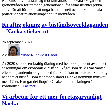
Nackalistan vill ta krafttag mot klimatkrisen, bevara skogar och
grönområden för framtida generationer, låta fältassistenter jobba
aktivt för att förhindra att unga hamnar snett och att kommunala
poliser jobbar relationsskapande i riskområden.
Kraftig ökning av biståndsöverklaganden
– Nacka sticker ut
26 september, 2021
Av
YuSie Rundkvist Chou
År 2020 skedde en kraftig ökning med hela 600 procent av antalet
ansökningar om ekonomiskt bistånd. Något som delvis var väntat
eftersom pandemin slog till med full kraft från mars 2020. Samtidigt
har antalet hushåll som tar emot bistånd i Nacka kommun minskat
med 17 %. Hur går det ihop? ”Orsaken till minskningen är
kontinuitet…
Läs mer →
Vi arbetar för ett mer företagarvänligt
Nacka