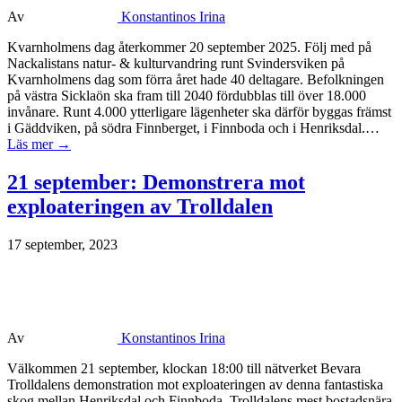
Av
Konstantinos Irina
Kvarnholmens dag återkommer 20 september 2025. Följ med på
Nackalistans natur- & kulturvandring runt Svindersviken på
Kvarnholmens dag som förra året hade 40 deltagare. Befolkningen
på västra Sicklaön ska fram till 2040 fördubblas till över 18.000
invånare. Runt 4.000 ytterligare lägenheter ska därför byggas främst
i Gäddviken, på södra Finnberget, i Finnboda och i Henriksdal.…
Läs mer →
21 september: Demonstrera mot
exploateringen av Trolldalen
17 september, 2023
Av
Konstantinos Irina
Välkommen 21 september, klockan 18:00 till nätverket Bevara
Trolldalens demonstration mot exploateringen av denna fantastiska
skog mellan Henriksdal och Finnboda. Trolldalens mest bostadsnära