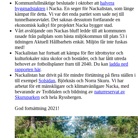
Kommunfullmäktige beslutade i oktober att
halvera
byggnadstakten
i Nacka. En seger för Nackalistan, som länge
kämpat för detta. Vi var det enda partiet som sade nej till
tunnelbaneavtalet. Det saknas dessutom fortfarande en
ekonomisk kalkyl för projektet Nacka bygger stad.
Vårt avslöjande om Nackas bluff ledde till att kommunen
rasade från pallplats som bästa miljökommun till plats 53 i
tidningen Aktuell Hållbarhets enkät. Miljön får inte fuskas
med!
Nackalistan har fortsatt att kämpa för fler idrottsytor och
kulturlokaler nära skolor och bostäder, och har låtit utreda
behovet av fotbollsplaner fram till 2040. Du kan
ladda ned
rapporten här
.
Nackalistan har drivit på för mindre förtätning på flera ställen i
till exempel
Solsidan
, Björknäs och Norra Skuru. Vi har
arbetat för ett mänskligare och klimatvänligare Nacka, med
bevarande av Trolldalen och bildning av
naturreservat av
Skuruparken
och hela Ryssbergen.
God fortsättning 2021!