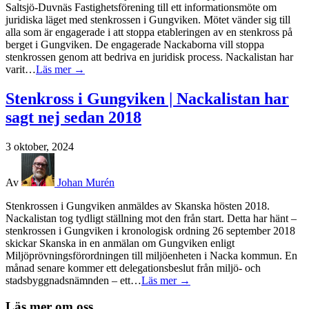
Saltsjö-Duvnäs Fastighetsförening till ett informationsmöte om
juridiska läget med stenkrossen i Gungviken. Mötet vänder sig till
alla som är engagerade i att stoppa etableringen av en stenkross på
berget i Gungviken. De engagerade Nackaborna vill stoppa
stenkrossen genom att bedriva en juridisk process. Nackalistan har
varit…
Läs mer →
Stenkross i Gungviken | Nackalistan har
sagt nej sedan 2018
3 oktober, 2024
Av
Johan Murén
Stenkrossen i Gungviken anmäldes av Skanska hösten 2018.
Nackalistan tog tydligt ställning mot den från start. Detta har hänt –
stenkrossen i Gungviken i kronologisk ordning 26 september 2018
skickar Skanska in en anmälan om Gungviken enligt
Miljöprövningsförordningen till miljöenheten i Nacka kommun. En
månad senare kommer ett delegationsbeslut från miljö- och
stadsbyggnadsnämnden – ett…
Läs mer →
Läs mer om oss