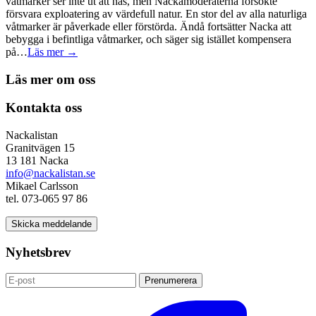
våtmarker ser inte ut att nås, men Nackamoderaterna försökte
försvara exploatering av värdefull natur. En stor del av alla naturliga
våtmarker är påverkade eller förstörda. Ändå fortsätter Nacka att
bebygga i befintliga våtmarker, och säger sig istället kompensera
på…
Läs mer →
Läs mer om oss
Kontakta oss
Nackalistan
Granitvägen 15
13 181 Nacka
info@nackalistan.se
Mikael Carlsson
tel. 073-065 97 86
Skicka meddelande
Nyhetsbrev
Prenumerera