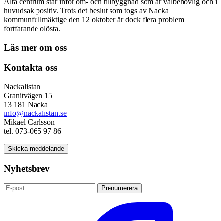
Älta centrum står inför om- och tillbyggnad som är välbehövlig och i
huvudsak positiv. Trots det beslut som togs av Nacka
kommunfullmäktige den 12 oktober är dock flera problem
fortfarande olösta.
Läs mer om oss
Kontakta oss
Nackalistan
Granitvägen 15
13 181 Nacka
info@nackalistan.se
Mikael Carlsson
tel. 073-065 97 86
Skicka meddelande
Nyhetsbrev
Prenumerera