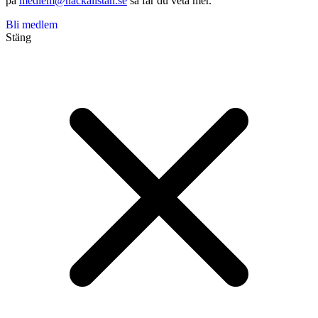
på
medlem@nackalistan.se
så får du veta mer.
Bli medlem
Stäng