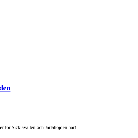
jden
r för Sicklavallen och Järlahöjden här!