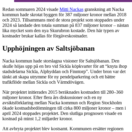
Redan sommaren 2024 visade
Mitti Nackas
granskning att Nacka
kommun hade skrotat byggen för 387 miljoner kronor mellan 2018
och 2023. Tillsammans med de stora projekt som stoppades under
2024 så landade den totala summan på 837 miljoner kronor – nästan
lika mycket som den nya Skurubron kostade. Den här typen av
kostnader brukar kallas för förgäveskostnader.
Upphöjningen av Saltsjöbanan
Nacka kommun hade storslagna visioner för Saltsjöbanan. Den
skulle höjas upp på en bro vid Sickla köpkvarter för att “knyta ihop
stadsdelarna Sickla, Alphyddan och Finntorp”. Under bron var det
tänkt att skapa utrymme för ny pendelparkering och ett bättre
trafikflöde mellan Sickla och Värmdövägen.
När projektet initierades 2015 beräknades kostnaden till 280–360
miljoner kronor. Efter flera års diskussioner och en ny
avsiktsförklaring mellan Nacka kommun och Region Stockholm
ökade kostnadsbedömningen till cirka 800 miljoner kronor – men i
april 2024 stoppades projektet. Den slutliga prognosen visade en
kostnad på minst 1,2 miljarder kronor.
Att avbryta projektet blev kostsamt. Kommunen ersätter regionen