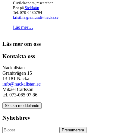
Civilekonom, researcher.
Bor på
Sicklaön
.
Tel. 070-6435794
kristina.granlund@nacka.se
Läs mer…
Läs mer om oss
Kontakta oss
Nackalistan
Granitvägen 15
13 181 Nacka
info@nackalistan.se
Mikael Carlsson
tel. 073-065 97 86
Skicka meddelande
Nyhetsbrev
Prenumerera