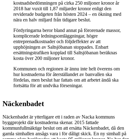
kostnadsbedömningen på cirka 250 miljoner kronor år
2018 har vuxit till 1,87 miljarder kronor enligt den
reviderade budgeten från hösten 2024 – en ökning med
nära en halv miljard från tidigare beslut.
Fördyringarna beror bland annat på förorenade massor,
komplicerade ledningsomläggningar, högre
entreprenadkostnader och följdeffekter av att
upphöjningen av Saltsjöbanan stoppades. Enbart
ersättningstrafiken kopplad till Saltsjöbanan beräknas
kosta över 200 miljoner kronor.
Kommunen och regionen är ännu inte helt överens om
hur kostnaderna för återställandet av banvallen ska
fördelas, men beslut har fattats om att arbetet ändå ska
fortsätta för att undvika förseningar.
Näckenbadet
Näckenbadet är ytterligare ett i raden av Nacka kommuns
byggprojekt där kostnaderna skenar. 2015 fattade
kommunfullmäktige beslut om att ersätta Näckenbadet, då den
gamla simhallen ansågs vara i för dåligt skick. En ny simhall på