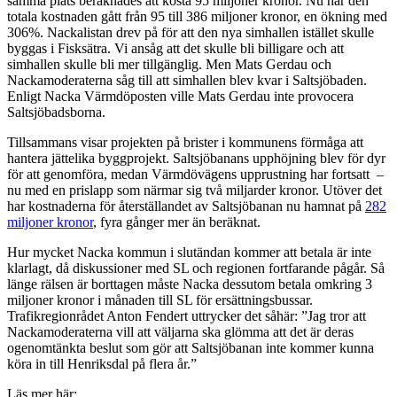
samma plats beräknades att kosta 95 miljoner kronor. Nu har den
totala kostnaden gått från 95 till 386 miljoner kronor, en ökning med
306%. Nackalistan drev på för att den nya simhallen istället skulle
byggas i Fisksätra. Vi ansåg att det skulle bli billigare och att
simhallen skulle bli mer tillgänglig. Men Mats Gerdau och
Nackamoderaterna såg till att simhallen blev kvar i Saltsjöbaden.
Enligt Nacka Värmdöposten ville Mats Gerdau inte provocera
Saltsjöbadsborna.
Tillsammans visar projekten på brister i kommunens förmåga att
hantera jättelika byggprojekt. Saltsjöbanans upphöjning blev för dyr
för att genomföra, medan Värmdövägens upprustning har fortsatt –
nu med en prislapp som närmar sig två miljarder kronor. Utöver det
har kostnaderna för återställandet av Saltsjöbanan nu hamnat på
282
miljoner kronor
, fyra gånger mer än beräknat.
Hur mycket Nacka kommun i slutändan kommer att betala är inte
klarlagt, då diskussioner med SL och regionen fortfarande pågår. Så
länge rälsen är borttagen måste Nacka dessutom betala omkring 3
miljoner kronor i månaden till SL för ersättningsbussar.
Trafikregionrådet Anton Fendert uttrycker det såhär: ”Jag tror att
Nackamoderaterna vill att väljarna ska glömma att det är deras
ogenomtänkta beslut som gör att Saltsjöbanan inte kommer kunna
köra in till Henriksdal på flera år.”
Läs mer här: