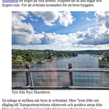
Skurubron
en avgift på fyra kronor. Avgiften tas ut alla dagar och
dygnet runt. För att avbetala kostnaden för att bron byggdes.
Vyn från Nya Skurubron
Så många är nyfikna när bron är avbetalad. Men ”trots löfte om
tillgång till Transportsstyrelsens räkneverk och positiva utrop från