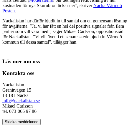
Mats Gerdau (
Moderaterna
) blir det ingen redovisning av hur
kostnaden för nya Skurubron tickar ner”, skriver
Nacka Värmdö
Posten
.
Nackalistan har därför bjudit in till samtal om en gemensam lösning
för avgifterna. ”Ja, vi har fått en hel del positiva signaler från flera
partier som vill vara med”, säger Mikael Carlsson, oppositionsråd
för Nackalistan. ”Vi vill även i ett senare skede bjuda in Värmdö
kommun till dessa samtal”, tillägger han.
Läs mer om oss
Kontakta oss
Nackalistan
Granitvägen 15
13 181 Nacka
info@nackalistan.se
Mikael Carlsson
tel. 073-065 97 86
Skicka meddelande