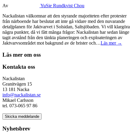
Av
YuSie Rundkvist Chou
Nackalistan välkomnar att den styrande majoriteten efter protester
från närboende har beslutat att inte gå vidare med den nuvarande
detaljplanen för Jaktvarvet i Solsidan, Saltsjöbaden. Vi vill klargöra
några punkter, då vi fått många frågor: Nackalistan har sedan länge
tagit avstånd från den tänkta planeringen och exploateringen av
Jaktvarvsområdet mot bakgrund av de brister och…
Läs mer →
Läs mer om oss
Kontakta oss
Nackalistan
Granitvägen 15
13 181 Nacka
info@nackalistan.se
Mikael Carlsson
tel. 073-065 97 86
Skicka meddelande
Nyhetsbrev