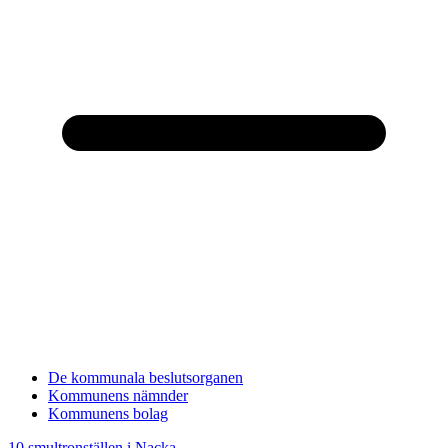
De kommunala beslutsorganen
Kommunens nämnder
Kommunens bolag
10 smultronställen i Nacka