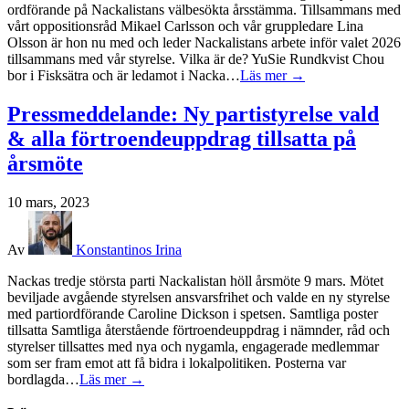
ordförande på Nackalistans välbesökta årsstämma. Tillsammans med
vårt oppositionsråd Mikael Carlsson och vår gruppledare Lina
Olsson är hon nu med och leder Nackalistans arbete inför valet 2026
tillsammans med vår styrelse. Vilka är de? YuSie Rundkvist Chou
bor i Fisksätra och är ledamot i Nacka…
Läs mer →
Pressmeddelande: Ny partistyrelse vald
& alla förtroendeuppdrag tillsatta på
årsmöte
10 mars, 2023
Av
Konstantinos Irina
Nackas tredje största parti Nackalistan höll årsmöte 9 mars. Mötet
beviljade avgående styrelsen ansvarsfrihet och valde en ny styrelse
med partiordförande Caroline Dickson i spetsen. Samtliga poster
tillsatta Samtliga återstående förtroendeuppdrag i nämnder, råd och
styrelser tillsattes med nya och nygamla, engagerade medlemmar
som ser fram emot att få bidra i lokalpolitiken. Posterna var
bordlagda…
Läs mer →