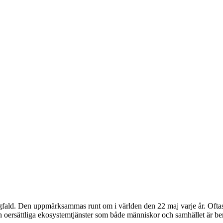
ngfald. Den uppmärksammas runt om i världen den 22 maj varje år. Oftas
ch oersättliga ekosystemtjänster som både människor och samhället är b