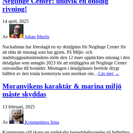
Neglinge Center: undvik en onödig
rivning!
14 april, 2025
Av
Johan Murén
Nackalistan har föreslagit en ny detaljplan för Neglinge Center för
att rätta de misstag som har gjorts. På Miljö- och
stadsbyggnadsnämndens möte den 12 mars upptäcktes misstag i den
detaljplan som antagits 2023 för att möjliggöra att Neglinge Center
omvandlas till bostäder. Misstagen i detaljplanen berörde drygt
hälften av den totala kontorsyta som ansökan om…
Läs mer →
Moranvikens karaktär & marina miljö
måste skyddas
13 februari, 2025
Av
Konstantinos Irina
Kommunen vill skapa en småskalig bostadsbebyggelse på befintliga