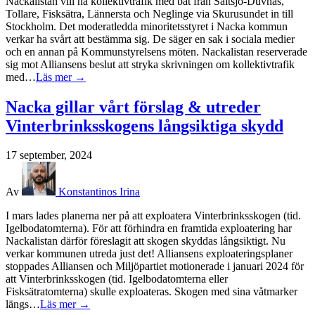
Nackalistan vill ha kollektivtrafik med båt från Saltsjö-Duvnäs,
Tollare, Fisksätra, Lännersta och Neglinge via Skurusundet in till
Stockholm. Det moderatledda minoritetsstyret i Nacka kommun
verkar ha svårt att bestämma sig. De säger en sak i sociala medier
och en annan på Kommunstyrelsens möten. Nackalistan reserverade
sig mot Alliansens beslut att stryka skrivningen om kollektivtrafik
med…
Läs mer →
Nacka gillar vårt förslag & utreder
Vinterbrinksskogens långsiktiga skydd
17 september, 2024
Av
Konstantinos Irina
I mars lades planerna ner på att exploatera Vinterbrinksskogen (tid.
Igelbodatomterna). För att förhindra en framtida exploatering har
Nackalistan därför föreslagit att skogen skyddas långsiktigt. Nu
verkar kommunen utreda just det! Alliansens exploateringsplaner
stoppades Alliansen och Miljöpartiet motionerade i januari 2024 för
att Vinterbrinksskogen (tid. Igelbodatomterna eller
Fisksätratomterna) skulle exploateras. Skogen med sina våtmarker
längs…
Läs mer →