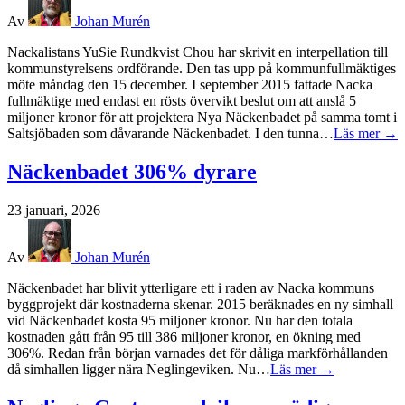
Av
Johan Murén
Nackalistans YuSie Rundkvist Chou har skrivit en interpellation till
kommunstyrelsens ordförande. Den tas upp på kommunfullmäktiges
möte måndag den 15 december. I september 2015 fattade Nacka
fullmäktige med endast en rösts övervikt beslut om att anslå 5
miljoner kronor för att projektera Nya Näckenbadet på samma tomt i
Saltsjöbaden som dåvarande Näckenbadet. I den tunna…
Läs mer →
Näckenbadet 306% dyrare
23 januari, 2026
Av
Johan Murén
Näckenbadet har blivit ytterligare ett i raden av Nacka kommuns
byggprojekt där kostnaderna skenar. 2015 beräknades en ny simhall
vid Näckenbadet kosta 95 miljoner kronor. Nu har den totala
kostnaden gått från 95 till 386 miljoner kronor, en ökning med
306%. Redan från början varnades det för dåliga markförhållanden
då simhallen ligger nära Neglingeviken. Nu…
Läs mer →