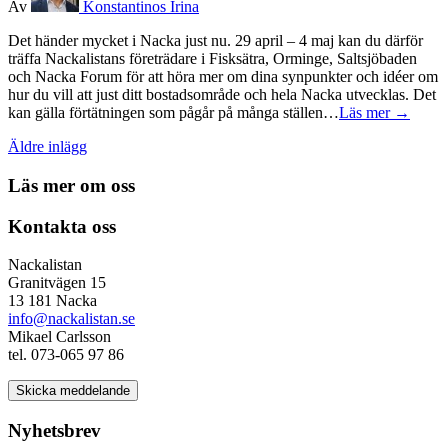
Av
Konstantinos Irina
Det händer mycket i Nacka just nu. 29 april – 4 maj kan du därför
träffa Nackalistans företrädare i Fisksätra, Orminge, Saltsjöbaden
och Nacka Forum för att höra mer om dina synpunkter och idéer om
hur du vill att just ditt bostadsområde och hela Nacka utvecklas. Det
kan gälla förtätningen som pågår på många ställen…
Läs mer →
Inläggsnavigering
Äldre inlägg
Läs mer om oss
Kontakta oss
Nackalistan
Granitvägen 15
13 181 Nacka
info@nackalistan.se
Mikael Carlsson
tel. 073-065 97 86
Skicka meddelande
Nyhetsbrev