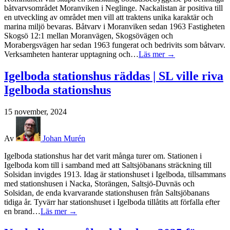
båtvarvsområdet Moranviken i Neglinge. Nackalistan är positiva till
en utveckling av området men vill att traktens unika karaktär och
marina miljö bevaras. Båtvarv i Moranviken sedan 1963 Fastigheten
Skogsö 12:1 mellan Moranvägen, Skogsövägen och
Morabergsvägen har sedan 1963 fungerat och bedrivits som båtvarv.
Verksamheten hanterar upptagning och…
Läs mer →
Igelboda stationshus räddas | SL ville riva
Igelboda stationshus
15 november, 2024
Av
Johan Murén
Igelboda stationshus har det varit många turer om. Stationen i
Igelboda kom till i samband med att Saltsjöbanans sträckning till
Solsidan invigdes 1913. Idag är stationshuset i Igelboda, tillsammans
med stationshusen i Nacka, Storängen, Saltsjö-Duvnäs och
Solsidan, de enda kvarvarande stationshusen från Saltsjöbanans
tidiga år. Tyvärr har stationshuset i Igelboda tillåtits att förfalla efter
en brand…
Läs mer →