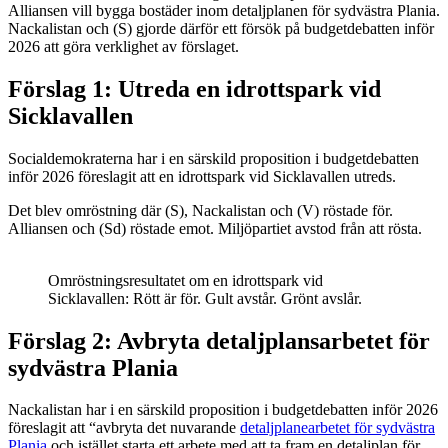
Alliansen vill bygga bostäder inom detaljplanen för sydvästra Plania.
Nackalistan och (S) gjorde därför ett försök på budgetdebatten inför
2026 att göra verklighet av förslaget.
Förslag 1: Utreda en idrottspark vid
Sicklavallen
Socialdemokraterna har i en särskild proposition i budgetdebatten
inför 2026 föreslagit att en idrottspark vid Sicklavallen utreds.
Det blev omröstning där (S), Nackalistan och (V) röstade för.
Alliansen och (Sd) röstade emot. Miljöpartiet avstod från att rösta.
Omröstningsresultatet om en idrottspark vid
Sicklavallen: Rött är för. Gult avstår. Grönt avslår.
Förslag 2: Avbryta detaljplansarbetet för
sydvästra Plania
Nackalistan har i en särskild proposition i budgetdebatten inför 2026
föreslagit att “avbryta det nuvarande
detaljplanearbetet för sydvästra
Plania
och istället starta ett arbete med att ta fram en detaljplan för