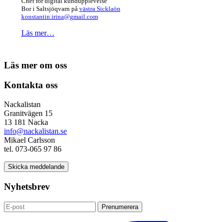
Chef för digital kundupplevelse
Bor i Saltsjöqvarn på
västra Sicklaön
konstantin.irina@gmail.com
Läs mer…
Läs mer om oss
Kontakta oss
Nackalistan
Granitvägen 15
13 181 Nacka
info@nackalistan.se
Mikael Carlsson
tel. 073-065 97 86
Skicka meddelande
Nyhetsbrev
Prenumerera