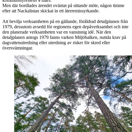
kommunstyrelsens 4 mars.
Men där bordlades ärendet oväntat på sittande möte, någon timme
efter att Nackalistan skickat in ett återremissyrkande.
Att bevilja verksamheten på en gällande, föråldrad detaljplanen från
1979, dessutom avsedd för regionens egen depåverksamhet och inte
den planerade verksamheten var en vansinnig idé. När den
detaljplanen antogs 1979 fanns varken Miljöbalken, nutida krav på
dagvattenutredning eller utredning av risker för skred eller
översvämningar.