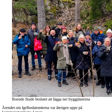
Boende firade beslutet att lägga ner byggplanerna
Ärendet om Igelbodatomterna var återigen uppe på