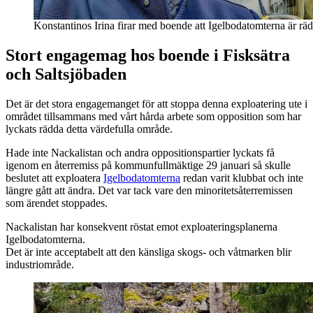
Konstantinos Irina firar med boende att Igelbodatomterna är rä
Stort engagemag hos boende i Fisksätra
och Saltsjöbaden
Det är det stora engagemanget för att stoppa denna exploatering ute i
området tillsammans med vårt hårda arbete som opposition som har
lyckats rädda detta värdefulla område.
Hade inte Nackalistan och andra oppositionspartier lyckats få
igenom en återremiss på kommunfullmäktige 29 januari så skulle
beslutet att exploatera
Igelbodatomterna
redan varit klubbat och inte
längre gått att ändra. Det var tack vare den minoritetsåterremissen
som ärendet stoppades.
Nackalistan har konsekvent röstat emot exploateringsplanerna
Igelbodatomterna.
Det är inte acceptabelt att den känsliga skogs- och våtmarken blir
industriområde.