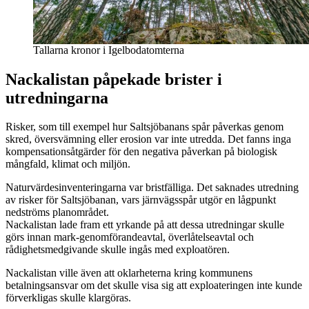
Tallarna kronor i Igelbodatomterna
Nackalistan påpekade brister i
utredningarna
Risker, som till exempel hur Saltsjöbanans spår påverkas genom
skred, översvämning eller erosion var inte utredda. Det fanns inga
kompensationsåtgärder för den negativa påverkan på biologisk
mångfald, klimat och miljön.
Naturvärdesinventeringarna var bristfälliga. Det saknades utredning
av risker för Saltsjöbanan, vars järnvägsspår utgör en lågpunkt
nedströms planområdet.
Nackalistan lade fram ett yrkande på att dessa utredningar skulle
görs innan mark-genomförandeavtal, överlåtelseavtal och
rådighetsmedgivande skulle ingås med exploatören.
Nackalistan ville även att oklarheterna kring kommunens
betalningsansvar om det skulle visa sig att exploateringen inte kunde
förverkligas skulle klargöras.