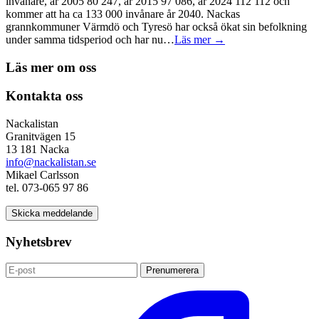
invånare, år 2005 80 247, år 2015 97 086, år 2024 112 112 och
kommer att ha ca 133 000 invånare år 2040. Nackas
grannkommuner Värmdö och Tyresö har också ökat sin befolkning
under samma tidsperiod och har nu…
Läs mer →
Läs mer om oss
Kontakta oss
Nackalistan
Granitvägen 15
13 181 Nacka
info@nackalistan.se
Mikael Carlsson
tel. 073-065 97 86
Skicka meddelande
Nyhetsbrev
Prenumerera