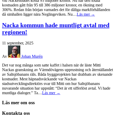
vid Näckenbadet kosta 95 miljoner kronor. Nu har den totala
kostnaden gått från 95 till 386 miljoner kronor, en ökning med
306%. Redan från början varnades det för dåliga markförhållanden
då simhallen ligger nära Neglingeviken. Nu…
Läs mer →
Nacka kommun hade muntligt avtal med
regionen!
11 september, 2025
Av
Johan Murén
Det var nog många som satte kaffet i halsen när de läste Mitti
Nackas granskning av Värmdövägens upprustning och återställandet
av Saltsjöbanans räls. Båda byggprojekten har drabbats av skenande
kostnader. Mest häpnadsväckande var Nackas
stadsutvecklingsdirektörs svar till Mitti om hur Saltsjöbanans
nuvarande situation har uppstått: “Det är ett sifferlöst avtal. Vi hade
muntliga dialoger.” Ta…
Läs mer →
Läs mer om oss
Kontakta oss