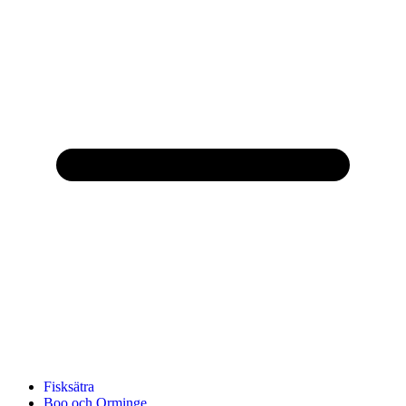
Fisksätra
Boo och Orminge