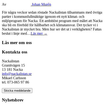
Av
Johan Murén
För några veckor sedan röstade Nackalistan tillsammans med övriga
partier i kommunfullmäktige igenom ett nytt klimat- och
miljöprogram för Nacka. Ett ambitiöst program med målet att Nacka
ska bli en förebild för hållbarhet och klimatansvar. Det tycker vi i
Nackalistan är mycket bra. Men hur ser det ut i verkligheten? Fattas
beslut i linje med…
Läs mer →
Läs mer om oss
Kontakta oss
Nackalistan
Granitvägen 15
13 181 Nacka
info@nackalistan.se
Mikael Carlsson
tel. 073-065 97 86
Skicka meddelande
Nyhetsbrev