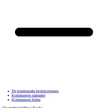
De kommunala beslutsorganen
Kommunens nämnder
Kommunens bolag
10 smultronställen i Nacka