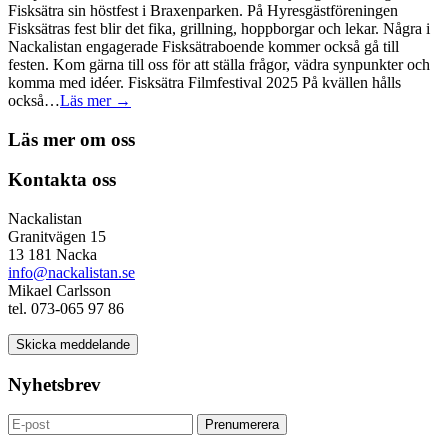
Fisksätra sin höstfest i Braxenparken. På Hyresgästföreningen
Fisksätras fest blir det fika, grillning, hoppborgar och lekar. Några i
Nackalistan engagerade Fisksätraboende kommer också gå till
festen. Kom gärna till oss för att ställa frågor, vädra synpunkter och
komma med idéer. Fisksätra Filmfestival 2025 På kvällen hålls
också…
Läs mer →
Läs mer om oss
Kontakta oss
Nackalistan
Granitvägen 15
13 181 Nacka
info@nackalistan.se
Mikael Carlsson
tel. 073-065 97 86
Skicka meddelande
Nyhetsbrev
Prenumerera