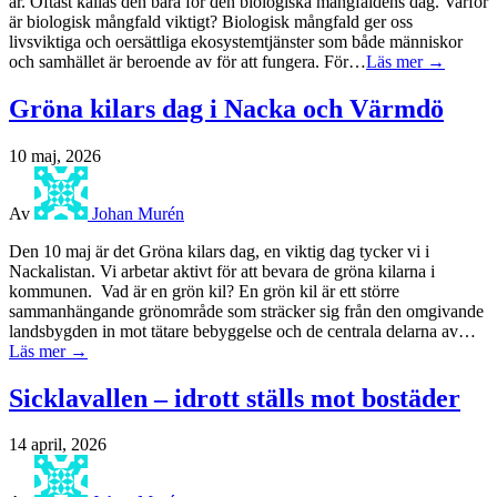
år. Oftast kallas den bara för den biologiska mångfaldens dag. Varför
är biologisk mångfald viktigt? Biologisk mångfald ger oss
livsviktiga och oersättliga ekosystemtjänster som både människor
och samhället är beroende av för att fungera. För…
Läs mer →
Gröna kilars dag i Nacka och Värmdö
10 maj, 2026
Av
Johan Murén
Den 10 maj är det Gröna kilars dag, en viktig dag tycker vi i
Nackalistan. Vi arbetar aktivt för att bevara de gröna kilarna i
kommunen. Vad är en grön kil? En grön kil är ett större
sammanhängande grönområde som sträcker sig från den omgivande
landsbygden in mot tätare bebyggelse och de centrala delarna av…
Läs mer →
Sicklavallen – idrott ställs mot bostäder
14 april, 2026