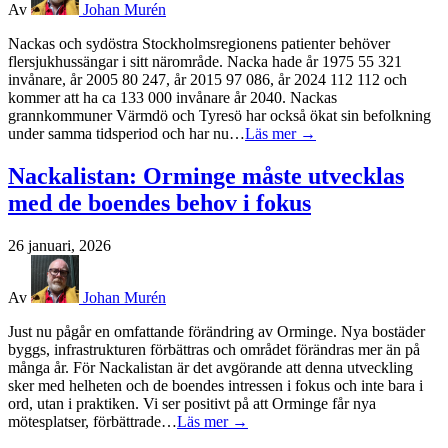
Av
Johan Murén
Nackas och sydöstra Stockholmsregionens patienter behöver
flersjukhussängar i sitt närområde. Nacka hade år 1975 55 321
invånare, år 2005 80 247, år 2015 97 086, år 2024 112 112 och
kommer att ha ca 133 000 invånare år 2040. Nackas
grannkommuner Värmdö och Tyresö har också ökat sin befolkning
under samma tidsperiod och har nu…
Läs mer →
Nackalistan: Orminge måste utvecklas
med de boendes behov i fokus
26 januari, 2026
Av
Johan Murén
Just nu pågår en omfattande förändring av Orminge. Nya bostäder
byggs, infrastrukturen förbättras och området förändras mer än på
många år. För Nackalistan är det avgörande att denna utveckling
sker med helheten och de boendes intressen i fokus och inte bara i
ord, utan i praktiken. Vi ser positivt på att Orminge får nya
mötesplatser, förbättrade…
Läs mer →