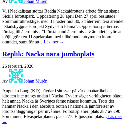
Av
Johan Murén
Vi i Nackalistan stöttar Rädda Nackaidrottens arbete för att skapa
Sickla Idrottspark. Uppdatering 28 april Den 27 april beslutade
kommunfullmäktige, med 31 röster mot 30, att återremittera ärendet
”Stadsbyggnadsprojekt Sydvästra Plania”. Oppositionspartiernas
förslag till återremiss: ”I första hand återremiss av ärendet i syfte att
möjliggöra en 11-spelarplan med tillhörande utrymmen inom
området, samt för att…
Läs mer →
Replik: Nacka nära jumboplats
26 februari, 2026
Av
Johan Murén
Angelika Lang (KD) hävdar i sitt svar på vår debattartikel att
idrotten inte trängs undan i Nacka. Tyvärr säger verkligheten något
helt annat. Nacka är Sveriges femte rikaste kommun. Trots det
hamnar Nacka i den absoluta botten i nationella jämförelser av
idrottsanläggningar per invånare. Fotbollsplaner: plats 287 av 290
kommuner. Elvaspelarplaner: plats 277. Elljusspår: plats…
Läs mer
→