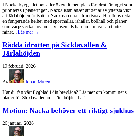
I Nacka byggs det bostäder överallt men plats för idrott är inget som
prioriteras i planeringen. Nackalistan anser att det är av yttersta vikt
att Järlahöjden fortsatt är Nackas centrala idrottsnav. Här finns redan
en fungerande helhet med sporthallar, ishallar, bollhall och planer
som varje vecka används av tusentals barn och unga samt inte
minst…
Läs mer →
Rädda idrotten på Sicklavallen &
Järlahöjden
19 februari, 2026
Av
Johan Murén
Har du fått vårt flygblad i din brevlåda? Läs mer om kommunens
planer för Sicklavallen och Järlahöjden här!
Motion: Nacka behöver ett riktigt sjukhus
26 januari, 2026