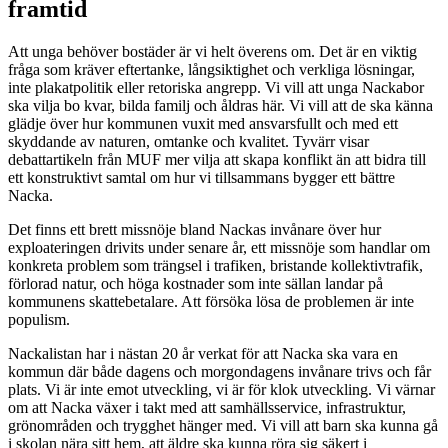
framtid
Att unga behöver bostäder är vi helt överens om. Det är en viktig
fråga som kräver eftertanke, långsiktighet och verkliga lösningar,
inte plakatpolitik eller retoriska angrepp. Vi vill att unga Nackabor
ska vilja bo kvar, bilda familj och åldras här. Vi vill att de ska känna
glädje över hur kommunen vuxit med ansvarsfullt och med ett
skyddande av naturen, omtanke och kvalitet. Tyvärr visar
debattartikeln från MUF mer vilja att skapa konflikt än att bidra till
ett konstruktivt samtal om hur vi tillsammans bygger ett bättre
Nacka.
Det finns ett brett missnöje bland Nackas invånare över hur
exploateringen drivits under senare år, ett missnöje som handlar om
konkreta problem som trängsel i trafiken, bristande kollektivtrafik,
förlorad natur, och höga kostnader som inte sällan landar på
kommunens skattebetalare. Att försöka lösa de problemen är inte
populism.
Nackalistan har i nästan 20 år verkat för att Nacka ska vara en
kommun där både dagens och morgondagens invånare trivs och får
plats. Vi är inte emot utveckling, vi är för klok utveckling. Vi värnar
om att Nacka växer i takt med att samhällsservice, infrastruktur,
grönområden och trygghet hänger med. Vi vill att barn ska kunna gå
i skolan nära sitt hem, att äldre ska kunna röra sig säkert i